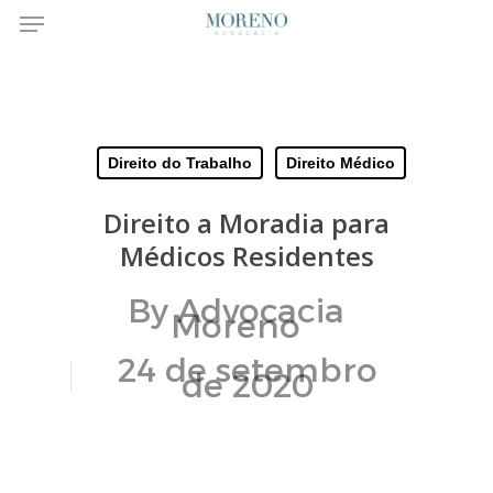
Menu
Skip
to
main
Direito do Trabalho
Direito Médico
content
Direito a Moradia para
Médicos Residentes
By
Advocacia
Moreno
24 de setembro
de 2020