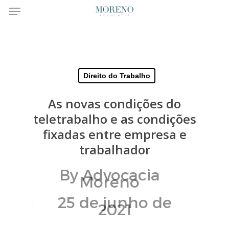
Menu
Skip
to
main
Direito do Trabalho
content
As novas condições do
teletrabalho e as condições
fixadas entre empresa e
trabalhador
By
Advocacia
Moreno
25 de junho de
2021