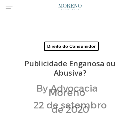
Menu
Skip
to
main
Direito do Consumidor
content
Publicidade Enganosa ou
Abusiva?
By
Advocacia
Moreno
22 de setembro
de 2020