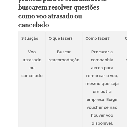
buscarem resolver questões
como voo atrasado ou
cancelado
Situação
O que fazer?
Como fazer?
O
Voo
Buscar
Procurar a
atrasado
reacomodação
companhia
ou
aérea para
cancelado
remarcar o voo,
mesmo que seja
em outra
empresa. Exigir
voucher se não
houver voo
disponível.