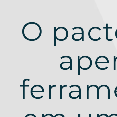
O pact
ape
ferram