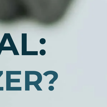
AL:
ZER?