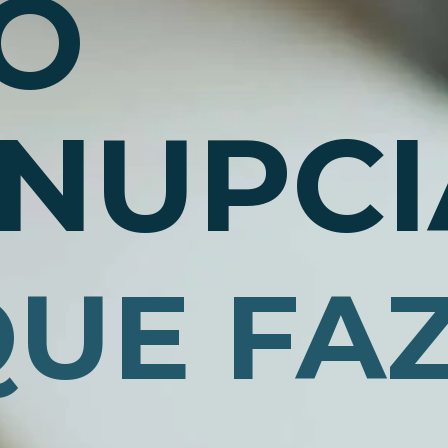
O
NUPCI
QUE FA