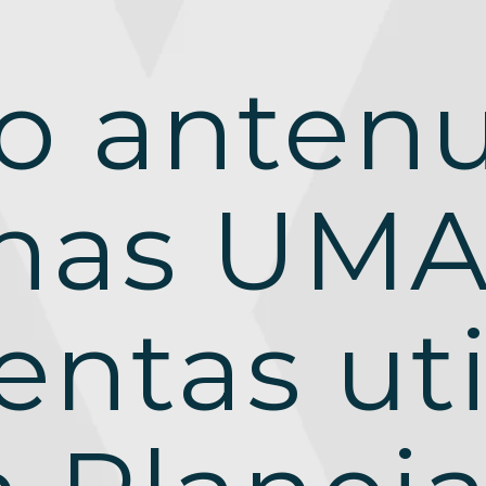
o antenu
nas UMA
entas uti